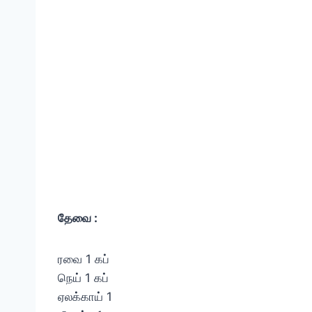
தேவை :
ரவை 1 கப்
நெய் 1 கப்
ஏலக்காய் 1