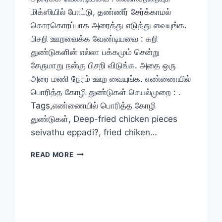
மிக்ஸியில் போட்டு, தண்ணீர் சேர்க்காமல்
கொரகொரப்பாக அரைத்து எடுத்து வையுங்க.
பிசறி ஊறவைக்க வேண்டியவை : கறி
துண்டுகளின் எல்லா பக்கமும் சென்று
சேருமாறு நன்கு பிசறி விடுங்க. அதை ஒரு
அரை மணி நேரம் ஊற வையுங்க. எண்ணையில்
பொரித்த கோழி துண்டுகள் செயல்முறை : .
Tags,எண்ணையில் பொரித்த கோழி
துண்டுகள், Deep-fried chicken pieces
seivathu eppadi?, fried chiken…
எண்ணையில்
READ MORE
பொரித்த
கோழி
துண்டுகள்
செய்வது
எப்படி?