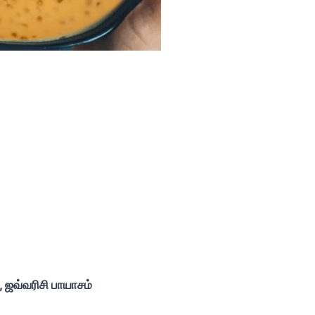
பு, ஜவ்வரிசி பாயாசம்