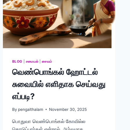
BLOG
|
சமையல்
|
சைவம்
வெண்பொங்கல் ஹோட்டல்
சுவையில் எளிதாக செய்வது
எப்படி?
By
pengalthalam
November 30, 2025
பொதுவா வெண்பொங்கல் கோவில்ல
கொடுப்பார்கள் என்றால், ஆர்வமாக