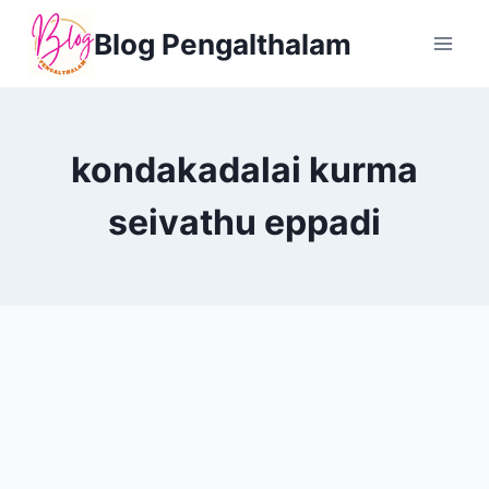
Skip
Blog Pengalthalam
to
content
kondakadalai kurma
seivathu eppadi