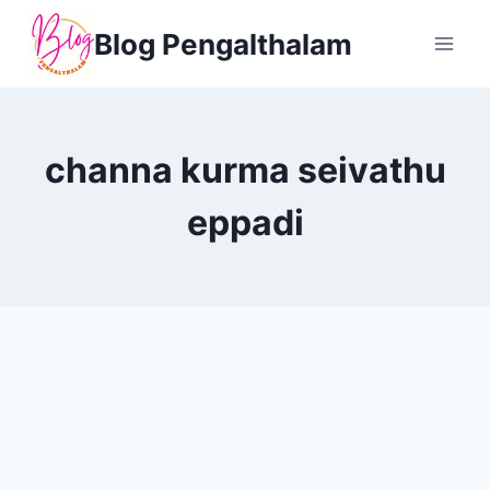
Skip
Blog Pengalthalam
to
content
channa kurma seivathu
eppadi