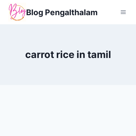
Skip
Blog Pengalthalam
to
content
carrot rice in tamil