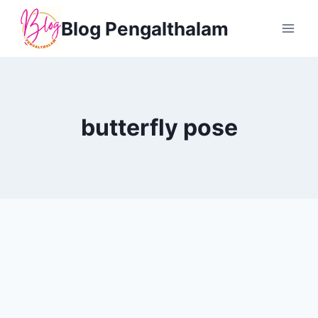
Skip
Blog Pengalthalam
to
content
butterfly pose