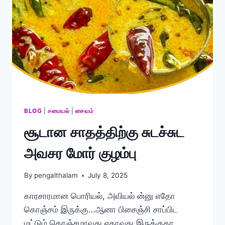
BLOG
|
சமையல்
|
சைவம்
சூடான சாதத்திற்கு சுடச்சுட
அவசர மோர் குழம்பு
By
pengalthalam
July 8, 2025
காரசாரமான பொரியல், அவியல் ன்னு எதோ
கொஞ்சம் இருக்கு…ஆனா பிசைஞ்சி சாப்பிட
மட்டும் கொஞ்சமாவது ஏதாவது இருக்குதா