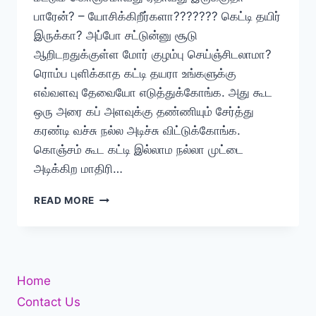
பாரேன்? – யோசிக்கிறீர்களா??????? கெட்டி தயிர்
இருக்கா? அப்போ சட்டுன்னு சூடு
ஆறிடறதுக்குள்ள மோர் குழம்பு செய்ஞ்சிடலாமா?
ரொம்ப புளிக்காத கட்டி தயரா உங்களுக்கு
எவ்வளவு தேவையோ எடுத்துக்கோங்க. அது கூட
ஒரு அரை கப் அளவுக்கு தண்ணியும் சேர்த்து
கரண்டி வச்சு நல்ல அடிச்சு விட்டுக்கோங்க.
கொஞ்சம் கூட கட்டி இல்லாம நல்லா முட்டை
அடிக்கிற மாதிரி…
சூடான
READ MORE
சாதத்திற்கு
சுடச்சுட
அவசர
மோர்
குழம்பு
Home
Contact Us