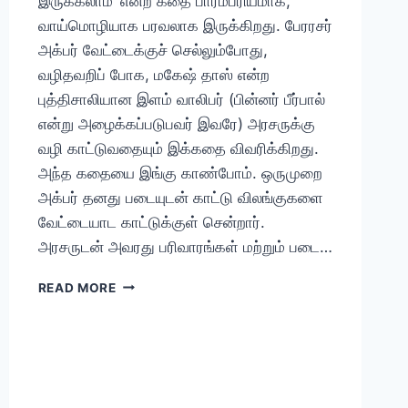
இருக்கலாம்’ என்ற கதை பாரம்பரியமாக,
வாய்மொழியாக பரவலாக இருக்கிறது. பேரரசர்
அக்பர் வேட்டைக்குச் செல்லும்போது,
வழிதவறிப் போக, மகேஷ் தாஸ் என்ற
புத்திசாலியான இளம் வாலிபர் (பின்னர் பீர்பால்
என்று அழைக்கப்படுபவர் இவரே) அரசருக்கு
வழி காட்டுவதையும் இக்கதை விவரிக்கிறது.
அந்த கதையை இங்கு காண்போம். ஒருமுறை
அக்பர் தனது படையுடன் காட்டு விலங்குகளை
வேட்டையாட காட்டுக்குள் சென்றார்.
அரசருடன் அவரது பரிவாரங்கள் மற்றும் படை…
அக்பர்
READ MORE
மற்றும்
பீர்பாலின்
முதல்
சந்திப்பு
கதை