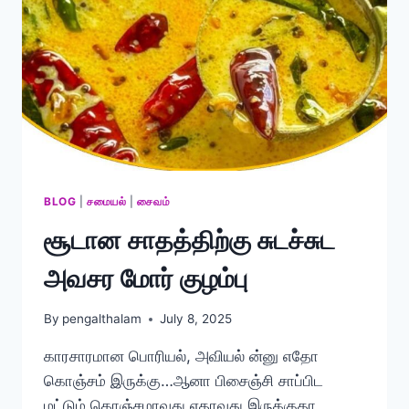
BLOG
|
சமையல்
|
சைவம்
சூடான சாதத்திற்கு சுடச்சுட
அவசர மோர் குழம்பு
By
pengalthalam
July 8, 2025
காரசாரமான பொரியல், அவியல் ன்னு எதோ
கொஞ்சம் இருக்கு…ஆனா பிசைஞ்சி சாப்பிட
மட்டும் கொஞ்சமாவது ஏதாவது இருக்குதா