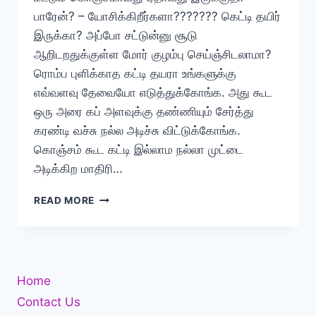
பாரேன்? – யோசிக்கிறீர்களா??????? கெட்டி தயிர்
இருக்கா? அப்போ சட்டுன்னு சூடு
ஆறிடறதுக்குள்ள மோர் குழம்பு செய்ஞ்சிடலாமா?
ரொம்ப புளிக்காத கட்டி தயரா உங்களுக்கு
எவ்வளவு தேவையோ எடுத்துக்கோங்க. அது கூட
ஒரு அரை கப் அளவுக்கு தண்ணியும் சேர்த்து
கரண்டி வச்சு நல்ல அடிச்சு விட்டுக்கோங்க.
கொஞ்சம் கூட கட்டி இல்லாம நல்லா முட்டை
அடிக்கிற மாதிரி…
சூடான
READ MORE
சாதத்திற்கு
சுடச்சுட
அவசர
மோர்
குழம்பு
Home
Contact Us