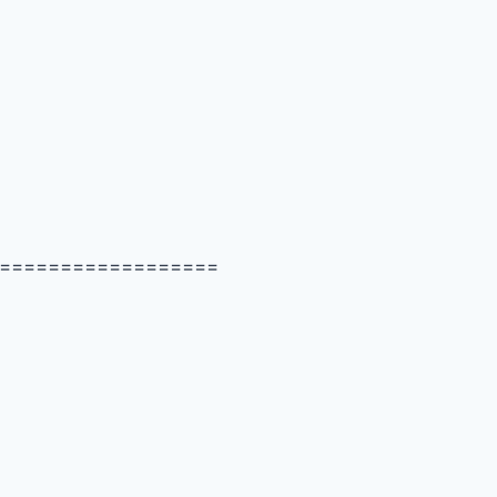
==================